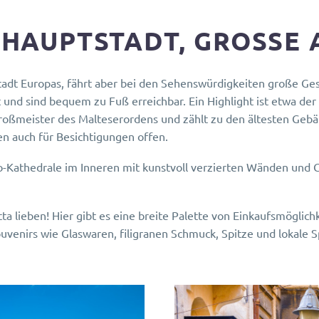
 HAUPTSTADT, GROSSE 
stadt Europas, fährt aber bei den Sehenswürdigkeiten große Ges
und sind bequem zu Fuß erreichbar. Ein Highlight ist etwa de
oßmeister des Malteserordens und zählt zu den ältesten Geb
en auch für Besichtigungen offen.
o-Kathedrale im Inneren mit kunstvoll verzierten Wänden und 
tta lieben! Hier gibt es eine breite Palette von Einkaufsmöglich
venirs wie Glaswaren, filigranen Schmuck, Spitze und lokale Spe