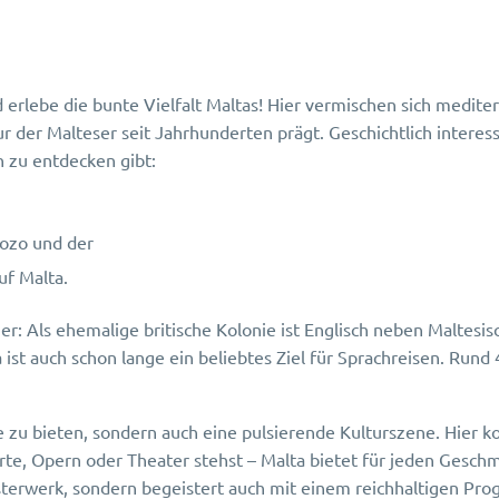
rlebe die bunte Vielfalt Maltas! Hier vermischen sich mediterr
 der Malteser seit Jahrhunderten prägt. Geschichtlich interessi
 zu entdecken gibt:
Gozo und der
f Malta.
r: Als ehemalige britische Kolonie ist Englisch neben Maltesis
a ist auch schon lange ein beliebtes Ziel für Sprachreisen. Run
te zu bieten, sondern auch eine pulsierende Kulturszene. Hier
rte, Opern oder Theater stehst – Malta bietet für jeden Geschm
isterwerk, sondern begeistert auch mit einem reichhaltigen Pro