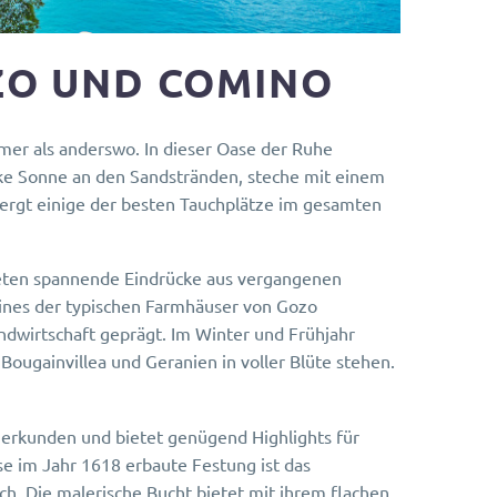
ZO UND COMINO
mer als anderswo. In dieser Oase der Ruhe
anke Sonne an den Sandstränden, steche mit einem
ergt einige der besten Tauchplätze im gesamten
a bieten spannende Eindrücke aus vergangenen
eines der typischen Farmhäuser von Gozo
ndwirtschaft geprägt. Im Winter und Frühjahr
ougainvillea und Geranien in voller Blüte stehen.
zu erkunden und bietet genügend Highlights für
se im Jahr 1618 erbaute Festung ist das
h. Die malerische Bucht bietet mit ihrem flachen