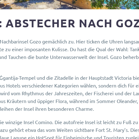
S: ABSTECHER NACH GO
Nachbarinsel Gozo gemächlich zu. Hier ticken die Uhren langsa
te zu einer imposanten Kulisse. Du hast die Qual der Wahl: T
und Tauchen die bunte Unterwasserwelt der Insel. Gozo beherb
ie Ġgantija-Tempel und die Zitadelle in der Hauptstadt Victori
aus Hotels verschiedener Kategorien wählen, sondern dich für 
l wird vom Rhythmus der Jahreszeiten, der Fischerei und der La
aus Kräutern und üppiger Flora, während im Sommer Oleander, B
rleihen der Insel ihren besonderen Charme.
e winzige Insel Comino. Die autofreie Insel ist leicht zu Fuß 
zu gehört etwa das vom Weiten sichtbare Fort St. Mary’s. Die
aue Lagune ein HotSpot für Einheimische und Touristen zugleic