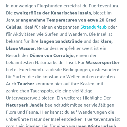
In nur wenigen Flugstunden erreichst du Fuerteventura.
Die
zweitgrößte der Kanarischen Inseln
, bietet im
Januar
angenehme Temperaturen von etwa 20 Grad
Celsius
. Ideal für einen entspannten
Strandurlaub
oder
für Aktivitäten wie Surfen und Wandern. Die Insel ist
bekannt für ihre
langen Sandstrände
und das
klare,
blaue Wasser
. Besonders empfehlenswert ist ein
Besuch der
Dünen von Corralejo
, einem der
bekanntesten Naturparks der Insel. Für
Wassersportler
bietet Fuerteventura ideale Bedingungen, insbesondere
für Surfer, die die konstanten Wellen nutzen möchten.
Auch
Taucher
kommen hier auf ihre Kosten, mit
zahlreichen Tauchspots, die eine vielfältige
Unterwasserwelt bieten. Ein weiteres Highlight: Der
Naturpark Jandía
beeindruckt mit seiner vielfältigen
Flora und Fauna. Hier kannst du auf Wanderungen die
unberührte Natur der Insel entdecken. Fuerteventura ist
somit ein ideales Ziel für einen
warmen Winterurlaub