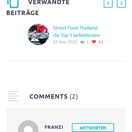
VERWANDTE
BEITRÄGE
Street Food Thailand:
die Top 5 beliebtesten
05 Nov. 2022
1
11
Gerichte
Wir haben für Sie die
vier beliebtesten
Streetfood Gerichte
herausgesucht, die Sie
sich während ihrer
Thailandreise nicht
entgehen lassen sollten.
COMMENTS
(2)
FRANZI
ANTWORTEN