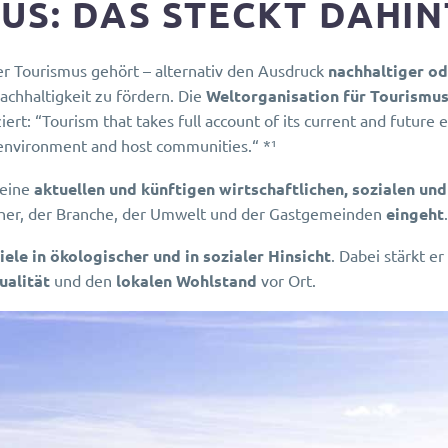
US: DAS STECKT DAHI
er Tourismus gehört – alternativ den Ausdruck
nachhaltiger o
achhaltigkeit zu fördern. Die
Weltorganisation für Tourismu
ert: “Tourism that takes full account of its current and future
e environment and host communities.“ *¹
seine
aktuellen und künftigen wirtschaftlichen, sozialen u
her, der Branche, der Umwelt und der Gastgemeinden
eingeht
.
iele in ökologischer und in sozialer Hinsicht
. Dabei stärkt er
ualität
und den
lokalen Wohlstand
vor Ort.