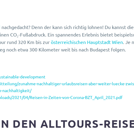
d
nachgedacht? Denn der kann sich richtig lohnen! Du kannst di
nen CO₂-Fußabdruck. Ein spannendes Erlebnis bietet beispiels
our rund 320 Km bis zur
österreichischen Hauptstadt Wien
. Je 
 noch etwa 300 Kilometer weit bis nach Budapest folgen.
ustainable-development
tteilung/zunahme-nachhaltiger-urlaubsreisen-aber-weiter-luecke-zwi
n-nachhaltigkeit/
ploads/2021/04/Reisen-in-Zeiten-von-Corona-BZT_April_2021.pdf
ON DEN ALLTOURS-REI